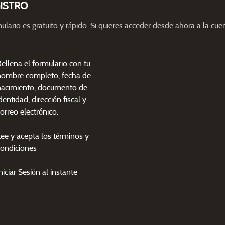
GISTRO
ulario es gratuito y rápido. Si quieres acceder desde ahora a la cue
ellena el formulario con tu
nombre completo, fecha de
nacimiento, documento de
dentidad, dirección fiscal y
orreo electrónico.
ee y acepta los términos y
ondiciones
niciar Sesión al instante