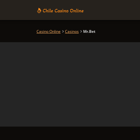
>
>
Casino Online
Casinos
Mr.Bet