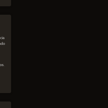
cia
ando
os.