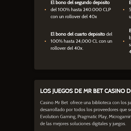
El bono del segundo depósito
E
del 100% hasta 240.000 CLP
con un rollover del 40x
u
El bono del cuarto depósito
del
100% hasta 24,000 CL con un
s
rollover del 40x.
LOS JUEGOS DE MR BET CASINO 
Casino Mr Bet ofrece una biblioteca con los j
desarrollado por todos los proveedores que so
Evolution Gaming, Pragmatic Play, Microgaming,
de las mejores soluciones digitales y juegos.