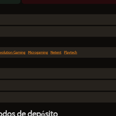
volution Gaming
Microgaming
Netent
Playtech
dos de depósito