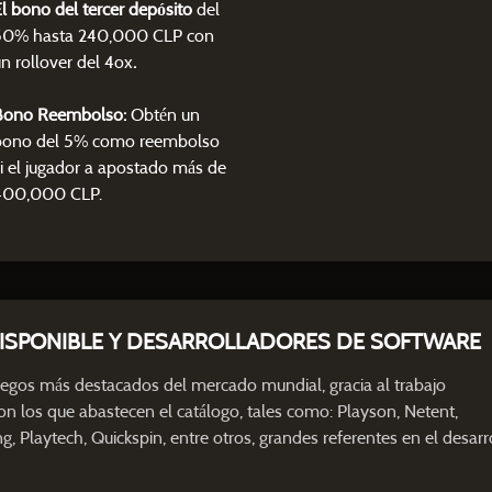
l bono del tercer depósito
del
50% hasta 240,000 CLP con
n rollover del 4ox
.
Bono Reembolso:
Obtén un
bono del 5% como reembolso
i el jugador a apostado más de
400,000 CLP.
DISPONIBLE Y DESARROLLADORES DE SOFTWARE
uegos más destacados del mercado mundial, gracia al trabajo
n los que abastecen el catálogo, tales como: Playson, Netent,
 Playtech, Quickspin, entre otros, grandes referentes en el desarr