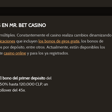
 EN MR. BET CASINO
múltiples. Constantemente el casino realiza cambios dinamizando 
ficaciones
que incluyen
los bonos de giros gratis
, los bonos de
 por depósito, entre otros. Actualmente, están disponibles los
ste
casino online
y para los ya registrados.
l bono del primer depósito
del
150% hasta 120,000 CLP, un
ollover del 45x.