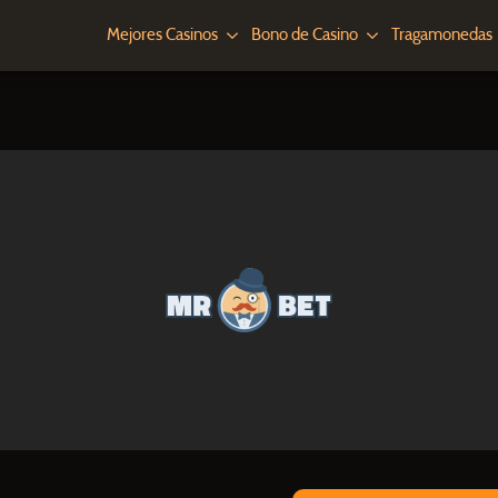
Mejores Casinos
Bono de Casino
Tragamonedas