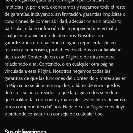
implícitas, y, por ende, exoneramos y negamos todo el resto
de garantías, incluyendo, sin limitación, garantías implícitas o
condiciones de comerciabilidad, adecuación a un propósito
particular, o la no infracción de la propiedad intelectual o
cualquier otra violación de derechos. Nosotros no
garantizamos o no hacemos ninguna representación en
relación a la precisión, probables resultados o confiabilidad
del uso del Contenido en esta Página o de otra manera
relacionado a tal Contenido, o en cualquier otra página
vinculada a esta Página. Nosotros negamos todas las
garantías de que las funciones del Contenido y materiales en
la Página no serán interrumpidos, o libres de error, que los
defectos serán corregidos, o que la página o los servidores,
que facilitan tal contenido y materiales, estén libres de virus u
otros componentes dañinos. Nada de esta Página constituye
o pretende constituir un consejo de cualquier tipo.
Sus obligaciones