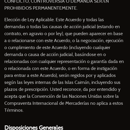
CONFLICTO, CONTROVERSÍA O DEMANDA SERÁN
PROHIBIDOS PERMANENTEMENTE.
Elección de Ley Aplicable. Este Acuerdo y todas las
demandas o todas las causas de acción judicial (estando en
contrato, en agravio o por ley), que pueden aparecer en base
a o relacionarse con este Acuerdo, o la negociación, ejecución
o cumplimiento de este Acuerdo (incluyendo cualquier
demanda o causa de acción judicial, basándose en o
relacionadas con cualquier representación o garantía dada en
o relacionada con este Acuerdo, o en forma de instigación
para entrar a este Acuerdo), serán regidos por y aplicados
según las leyes internas de las Islas Caimán, incluyendo sus
plazos de prescripción. Usted reconoce, da por entendido y
acepta que la Convención de las Naciones Unidas sobre la
Compraventa Internacional de Mercaderías no aplica a estos
Términos.
Disposiciones Generales