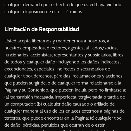
cualquier demanda por el hecho de que usted haya violado
cualquier disposición de estos Términos.
Limitación de Responsabilidad
Usted acepta liberarnos y mantenernos a nosotros, a
nuestros empleados, directores, agentes, afiliados/socios,
funcionarios, accionistas, representantes y subsidiarios, libres
de todos y cualquier daño (incluyendo los daños indirectos,
excepcionales, especiales, indirectos o secundarios de
cualquier tipo), derechos, pérdidas, reclamaciones y acciones
que pueden surgir de, o de cualquier forma relacionarse a la
Página y su Contenido, que pueden incluir, pero no limitarse a:
(a) transmisión fracasada, imperfecta, tergiversada o tardía de
un computador; (b) cualquier daño causado o afiliado de
cualquier manera al uso de los enlaces externos a páginas de
terceros, que puede encontrar en la Página; (c) cualquier tipo
de daño, pérdidas, perjuicios que ocurran de o estén