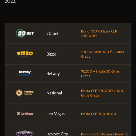
2022.
Bono 100% Hasta CLP
20 bet
100,000
100 % Hasta 100 € + Giros
Bizzo
Gratis
$1,200 + Hasta 50 Giros
Betway
Gratis
Hasta CLP 100000 + 100
National
Giros Gratis
Leo Vegas
Hasta CLP 2000000
Jackpot City
Bono de €1600 por Deposito