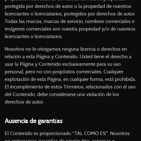
protegida por derechos de autor o la propiedad de nuestros
licenciantes o licenciatarios, protegidos por derechos de autor.
Todas las marcas, marcas de servicio, nombres comerciales e
imágenes comerciales son nuestra propiedad y/o de nuestros
licenciantes o licenciatarios.
Nosotros no le otorgamos ninguna licencia o derechos en
relación a esta Página y Contenido. Usted tiene el derecho a
usar la Página y Contenido exclusivamente para su uso
personal, pero no con propósitos comerciales. Cualquier
explotación de esta Página, en cualquier forma, está prohibida.
El incumplimiento de estos Términos, relacionados con el uso
del Contenido, debe considerarse una violación de los
derechos de autor.
Ausencia de garantías
El Contenido es proporcionado “TAL COMO ES”. Nosotros
no entregamos garantías de ningún tipo, expresas o