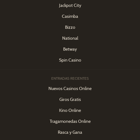
Jackpot City
Casimba
Bizzo
National
Betway
Spin Casino
ENTRADAS RECIENTES
Nuevos Casinos Online
Giros Gratis
Kino Online
Tragamonedas Online
Rasca y Gana