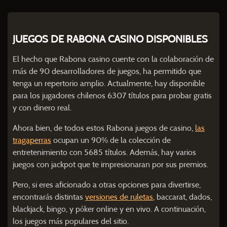
JUEGOS DE RABONA CASINO DISPONIBLES
El hecho que Rabona casino cuente con la colaboración de
más de 90 desarrolladores de juegos, ha permitido que
tenga un repertorio amplio. Actualmente, hay disponible
para los jugadores chilenos 6307 títulos para probar gratis
y con dinero real.
Ahora bien, de todos estos Rabona juegos de casino,
las
tragaperras
ocupan un 90% de la colección de
entretenimiento con 5685 títulos. Además, hay varios
juegos con jackpot que te impresionaran por sus premios.
Pero, si eres aficionado a otras opciones para divertirse,
encontrarás distintas
versiones de ruletas
, baccarat, dados,
blackjack, bingo, y póker online y en vivo. A continuación,
los juegos más populares del sitio.