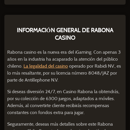
INFORMACIÓN GENERAL DE RABONA
CASINO
Rabona casino es la nueva era del iGaming. Con apenas 3
años en la industria ha acaparado la atención del público
chileno.
La legalidad del casino
operado por Rabidi NV., es
lo más resaltante, por su licencia número 8048/JAZ por
parte de Antillephone N.V.
Si deseas diversión 24/7, en Casino Rabona la obtendrás,
por su colección de 6300 juegos, adaptados a móviles.
Además, al convertirte cliente recibirás recompensas
constantes con fondos extra para jugar.
Seguramente, deseas más detalles sobre este Rabona