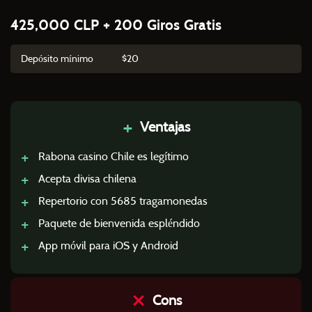
425,000 CLP + 200 Giros Gratis
Depósito mínimo
$20
+
Ventajas
+
Rabona casino Chile es legítimo
+
Acepta divisa chilena
+
Repertorio con 5685 tragamonedas
+
Paquete de bienvenida espléndido
+
App móvil para iOS y Android
⨯
Cons