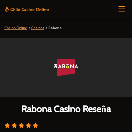
>
>
Casino Online
Casinos
Rabona
Rabona Casino Reseña