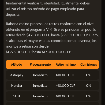
fundamental verificar tu identidad. Igualmente, debes
utilizar el mismo método de pago empleado para
depositar.
Rabona casino procesa los retiros conforme con el nivel
obtenido en el programa VIP. Si eres principiante, podrás
retirar desde $425.000 CLP hasta $5.950.000 CLP. Claro,
si alcanzas el mayor estatus conocido como Leyenda, los
montos a retirar son desde
$1.275.000 CLP hasta $17.000.000 CLP.
Método
Procesamiento
Retiro mínimo
Comisiones
Astropay
Inmediato
$10.000 CLP
0%
Neteller
Inmediato
$10.000 CLP
0%
Skrill
Inmediato
$10.000 CLP
0%