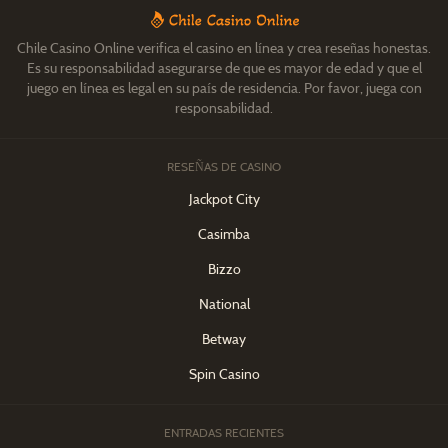
Chile Casino Online verifica el casino en línea y crea reseñas honestas.
Es su responsabilidad asegurarse de que es mayor de edad y que el
juego en línea es legal en su país de residencia. Por favor, juega con
responsabilidad.
RESEÑAS DE CASINO
Jackpot City
Casimba
Bizzo
National
Betway
Spin Casino
ENTRADAS RECIENTES