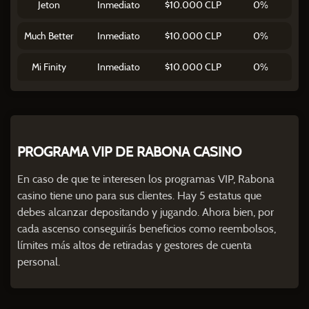
Jeton
Inmediato
$10.000 CLP
0%
Much Better
Inmediato
$10.000 CLP
0%
Mi Finity
Inmediato
$10.000 CLP
0%
PROGRAMA VIP DE RABONA CASINO
En caso de que te interesen los programas VIP, Rabona
casino tiene uno para sus clientes. Hay 5 estatus que
debes alcanzar depositando y jugando. Ahora bien, por
cada ascenso conseguirás beneficios como reembolsos,
límites más altos de retiradas y gestores de cuenta
personal.