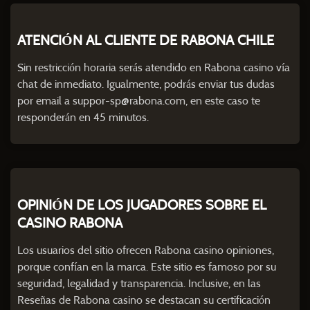
ATENCIÓN AL CLIENTE DE RABONA CHILE
Sin restricción horaria serás atendido en Rabona casino vía
chat de inmediato. Igualmente, podrás enviar tus dudas
por email a
suppor-sp@rabona.com
, en este caso te
responderán en 45 minutos.
OPINIÓN DE LOS JUGADORES SOBRE EL
CASINO RABONA
Los usuarios del sitio ofrecen Rabona casino opiniones,
porque confían en la marca. Este sitio es famoso por su
seguridad, legalidad y transparencia. Inclusive, en las
Reseñas de Rabona casino se destacan su certificación