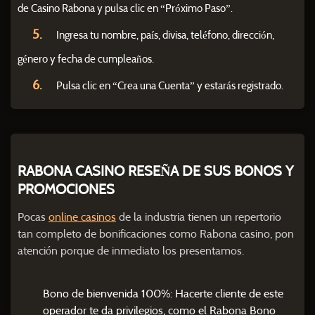
de Casino Rabona y pulsa clic en “Próximo Paso”.
Ingresa tu nombre, país, divisa, teléfono, dirección,
género y fecha de cumpleaños.
Pulsa clic en “Crea una Cuenta” y estarás registrado.
RABONA CASINO RESEÑA DE SUS BONOS Y
PROMOCIONES
Pocas
online casinos
de la industria tienen un repertorio
tan completo de bonificaciones como Rabona casino, pon
atención porque de inmediato los presentamos.
Bono de bienvenida 100%: Hacerte cliente de este
operador te da privilegios, como el Rabona Bono