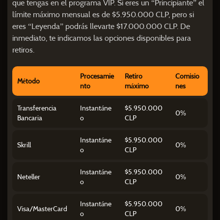
que tengas en el programa VIP. Si eres un “Principiante” el
límite máximo mensual es de $5.950.000 CLP, pero si
eres “Leyenda” podrás llevarte $17.000.000 CLP. De
inmediato, te indicamos las opciones disponibles para
retiros.
Procesamie
Retiro
Comisio
Método
nto
máximo
nes
Transferencia
Instantáne
$5.950.000
0%
Bancaria
o
CLP
Instantáne
$5.950.000
Skrill
0%
o
CLP
Instantáne
$5.950.000
Neteller
0%
o
CLP
Instantáne
$5.950.000
Visa/MasterCard
0%
o
CLP