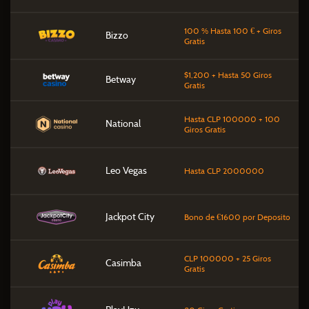
100 % Hasta 100 € + Giros
Bizzo
Gratis
$1,200 + Hasta 50 Giros
Betway
Gratis
Hasta CLP 100000 + 100
National
Giros Gratis
Leo Vegas
Hasta CLP 2000000
Jackpot City
Bono de €1600 por Deposito
CLP 100000 + 25 Giros
Casimba
Gratis