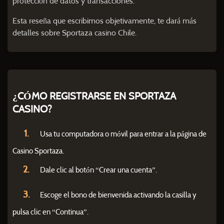
protección de datos y transacciones.
Esta reseña que escribimos objetivamente, te dará más
detalles sobre Sportaza casino Chile.
¿CÓMO REGISTRARSE EN SPORTAZA
CASINO?
Usa tu computadora o móvil para entrar a la página de
Casino Sportaza.
Dale clic al botón “Crear una cuenta”.
Escoge el bono de bienvenida activando la casilla y
pulsa clic en “Continua”.