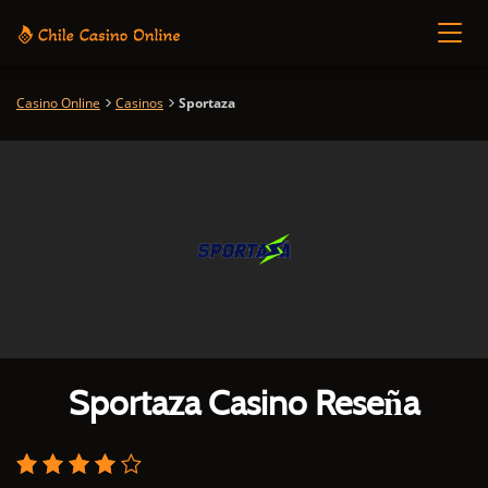
>
>
Casino Online
Casinos
Sportaza
Sportaza Casino Reseña