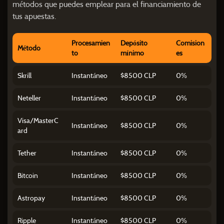
métodos que puedes emplear para el financiamiento de
tus apuestas.
Procesamien
Depósito
Comision
Método
to
mínimo
es
Skrill
Instantáneo
$8500 CLP
0%
Neteller
Instantáneo
$8500 CLP
0%
Visa/MasterC
Instantáneo
$8500 CLP
0%
ard
Tether
Instantáneo
$8500 CLP
0%
Bitcoin
Instantáneo
$8500 CLP
0%
Astropay
Instantáneo
$8500 CLP
0%
Ripple
Instantáneo
$8500 CLP
0%