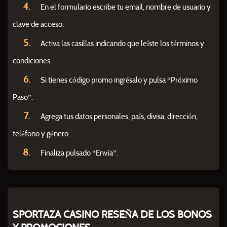
En el formulario escribe tu email, nombre de usuario y
clave de acceso.
Activa las casillas indicando que leíste los términos y
condiciones.
Si tienes código promo ingrésalo y pulsa “Próximo
Paso”.
Agrega tus datos personales, país, divisa, dirección,
teléfono y género.
Finaliza pulsado “Envía”.
SPORTAZA CASINO RESEÑA DE LOS BONOS