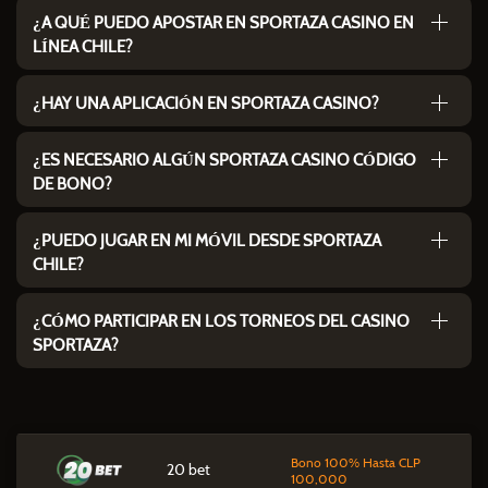
¿A QUÉ PUEDO APOSTAR EN SPORTAZA CASINO EN
LÍNEA CHILE?
¿HAY UNA APLICACIÓN EN SPORTAZA CASINO?
¿ES NECESARIO ALGÚN SPORTAZA CASINO CÓDIGO
DE BONO?
¿PUEDO JUGAR EN MI MÓVIL DESDE SPORTAZA
CHILE?
¿CÓMO PARTICIPAR EN LOS TORNEOS DEL CASINO
SPORTAZA?
Bono 100% Hasta CLP
20 bet
100,000