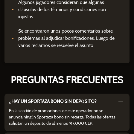
Algunos jugadores consideran que algunas
cláusulas de los términos y condiciones son
injustas.
Se encontraron unos pocos comentarios sobre
problemas al adjudicar bonificaciones. Luego de
varios reclamos se resuelve el asunto.
PREGUNTAS FRECUENTES
¿HAY UN SPORTAZA BONO SIN DEPÓSITO?
En la sección de promociones de este operador no se
anuncia ningún Sportaza bono sin recarga. Todas las ofertas
solicitan un depósito de al menos $17.000 CLP.