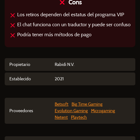
⨯
Cons
⨯
Los retiros dependen del estatus del programa VIP
⨯
El chat funciona con un traductor y puede ser confuso
⨯
Podría tener más métodos de pago
Propietario
Rabidi N.V.
Establecido
2021
Betsoft
Big Time Gaming
Proveedores
Evolution Gaming
Microgaming
Netent
Playtech