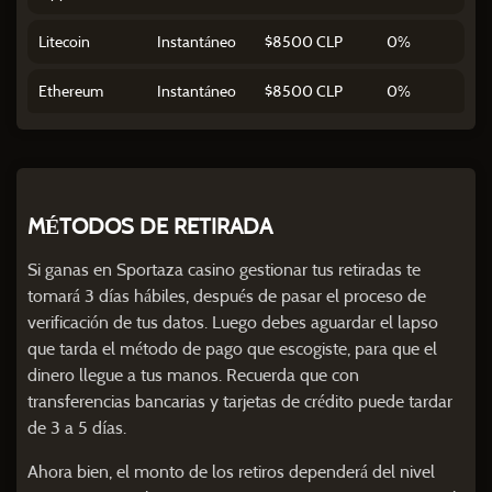
Litecoin
Instantáneo
$8500 CLP
0%
Ethereum
Instantáneo
$8500 CLP
0%
MÉTODOS DE RETIRADA
Si ganas en Sportaza casino gestionar tus retiradas te
tomará 3 días hábiles, después de pasar el proceso de
verificación de tus datos. Luego debes aguardar el lapso
que tarda el método de pago que escogiste, para que el
dinero llegue a tus manos. Recuerda que con
transferencias bancarias y tarjetas de crédito puede tardar
de 3 a 5 días.
Ahora bien, el monto de los retiros dependerá del nivel