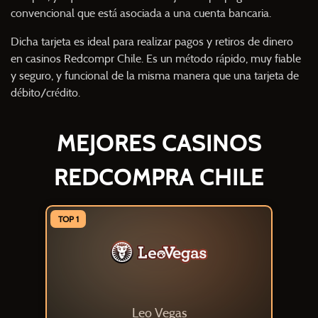
convencional que está asociada a una cuenta bancaria.
Dicha tarjeta es ideal para realizar pagos y retiros de dinero
en casinos Redcompr Chile. Es un método rápido, muy fiable
y seguro, y funcional de la misma manera que una tarjeta de
débito/crédito.
MEJORES CASINOS
REDCOMPRA CHILE
TOP 1
Leo Vegas