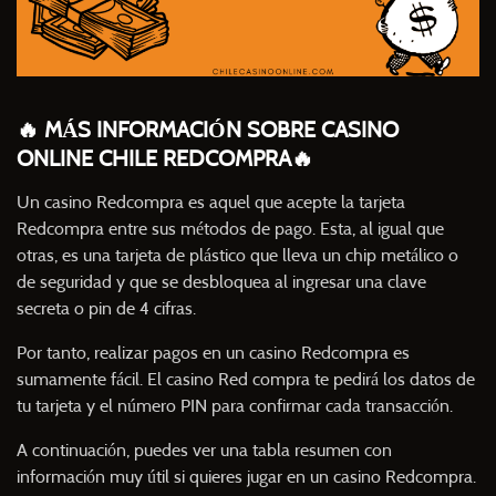
🔥 MÁS INFORMACIÓN SOBRE CASINO
ONLINE CHILE REDCOMPRA🔥
Un casino Redcompra es aquel que acepte la tarjeta
Redcompra entre sus métodos de pago. Esta, al igual que
otras, es una tarjeta de plástico que lleva un chip metálico o
de seguridad y que se desbloquea al ingresar una clave
secreta o pin de 4 cifras.
Por tanto, realizar pagos en un casino Redcompra es
sumamente fácil. El casino Red compra te pedirá los datos de
tu tarjeta y el número PIN para confirmar cada transacción.
A continuación, puedes ver una tabla resumen con
información muy útil si quieres jugar en un casino Redcompra.