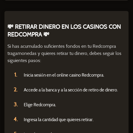
💸 RETIRAR DINERO EN LOS CASINOS CON
REDCOMPRA 💸
Si has acumulado suficientes fondos en tu Redcompra
tragamonedas y quieres retirar tu dinero, debes seguir los
siguientes pasos:
Inicia sesión en el online casino Redcompra.
Accede a la banca y a la sección de retiro de dinero.
Elige Redcompra.
Ingresa la cantidad que quieres retirar.