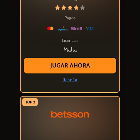
Pagos
Licencias
Malta
JUGAR AHORA
Reseña
TOP 2