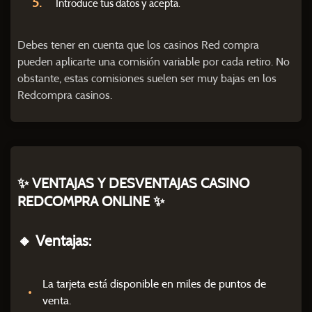
Introduce tus datos y acepta.
Debes tener en cuenta que los casinos Red compra
pueden aplicarte una comisión variable por cada retiro. No
obstante, estas comisiones suelen ser muy bajas en los
Redcompra casinos.
✨ VENTAJAS Y DESVENTAJAS CASINO
REDCOMPRA ONLINE ✨
🔸 Ventajas:
La tarjeta está disponible en miles de puntos de
venta.