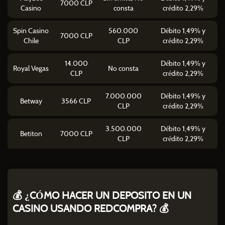
7000 CLP
Casino
consta
crédito 2,29%
Spin Casino
560.000
Débito 1,49% y
7000 CLP
Chile
CLP
crédito 2,29%
14.000
Débito 1,49% y
Royal Vegas
No consta
CLP
crédito 2,29%
7.000.000
Débito 1,49% y
Betway
3566 CLP
CLP
crédito 2,29%
3.500.000
Débito 1,49% y
Betiton
7000 CLP
CLP
crédito 2,29%
💰 ¿CÓMO HACER UN DEPOSITO EN UN
CASINO USANDO REDCOMPRA? 💰