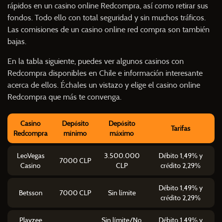
rápidos en un casino online Redcompra, así como retirar sus
fondos. Todo ello con total seguridad y sin muchos tráficos.
Las comisiones de un casino online red compra son también
bajas.
En la tabla siguiente, puedes ver algunos casinos con
Redcompra disponibles en Chile e información interesante
acerca de ellos. Échales un vistazo y elige el casino online
Redcompra que más te convenga.
Casino
Depósito
Depósito
Tarifas
Redcompra
mínimo
máximo
LeoVegas
3.500.000
Débito 1,49% y
7000 CLP
Casino
CLP
crédito 2,29%
Débito 1,49% y
Betsson
7000 CLP
Sin límite
crédito 2,29%
Playzee
Sin límite/No
Débito 1,49% y