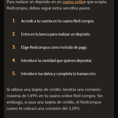
Para realizar un depósito en un
casino onlin
e que acepta
Redcompra, debes seguir estos sencillos pasos:
Accede a tu cuenta en tu casino Red compra.
Entra en la banca para realizar un depósito.
Elige Redcompra como método de pago.
Introduce la cantidad que quieres depositar.
Introduce tus datos y completa la transacción.
Si utilizas una tarjeta de crédito, tendrás una comisión
máxima de 1,49% en tu casino online Red compra. Sin
embargo, si usas una tarjeta de crédito, el Redcompra
casino te cobrará una comisión del 2,29%.