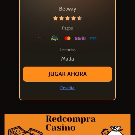
Betway
Pagos
Licencias
Malta
JUGAR AHORA
Reseña