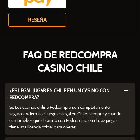
RESEÑA
FAQ DE REDCOMPRA
CASINO CHILE
¿ES LEGAL JUGAR EN CHILE EN UN CASINO CON
REDCOMPRA?
Sí. Los casinos online Redcompra son completamente
seguros. Además, el juego es legal en Chile, siempre y cuando
compruebes que el casino con Redcompra en el que juegas
tiene una licencia oficial para operar.